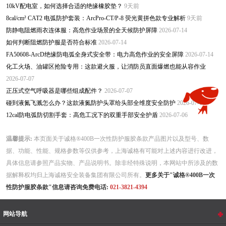
10kV配电室，如何选择合适的绝缘橡胶垫？
9天前
8cal/cm² CAT2 电弧防护套装：ArcPro-CT/P-8 荧光黄拼色款专业解析
9天前
防静电阻燃雨衣连体服：高危作业场景的全天候防护屏障
2026-07-14
如何判断阻燃防护服是否符合标准
2026-07-14
FA50608-ArcD绝缘防电弧全身式安全带：电力高危作业的安全屏障
2026-07-14
化工火场、油罐区抢险专用：这款避火服，让消防员直面爆燃也能从容作业
2026-07-07
正压式空气呼吸器是哪些组成配件？
2026-07-07
碰到液氮飞溅怎么办？这款液氮防护头罩给头部全维度安全防护
2026-07-06
12cal防电弧防切割手套：高危工况下的双重手部安全护盾
2026-07-06
温馨提示:
本页面关于诚格®400B一次性防护服胶条款产品图片以及型号、数
据、功能、性能、规格参数等仅供参考，上海诚格有可能对上述内容进行改进，
具体信息请参照产品实物、产品说明书。除非经特殊说明，本网站中所涉及的数
据解释权均归上海诚格安全装备集团有限公司所有。
更多关于"诚格®400B一次
性防护服胶条款"信息请咨询免费电话:
021-3821-4394
网站导航