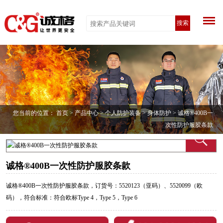
搜索
您当前的位置：
首页
>
产品中心
>
个人防护装备
>
身体防护
> 诚格®400B一
次性防护服胶条款
诚格®400B一次性防护服胶条款
诚格®400B一次性防护服胶条款，订货号：5520123（亚码）、5520099（欧
码），符合标准：符合欧标Type 4，Type 5，Type 6