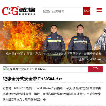
搜索
您当前的位置：
首页
>
产品中心
>
个人防护装备
>
坠落防护
> 绝缘全身式安
全带 FA30504-Arc
绝缘全身式安全带 FA30504-Arc
订货号：630122022型号：FA30504-Arc产品描述：5点可调全身式安全带主带由
高强涤纶织带制成肩带、胸带、腰带和腿带配有绝缘防电弧调节扣1个后背绝缘
防电弧D环挂点，用于防坠落2个侧