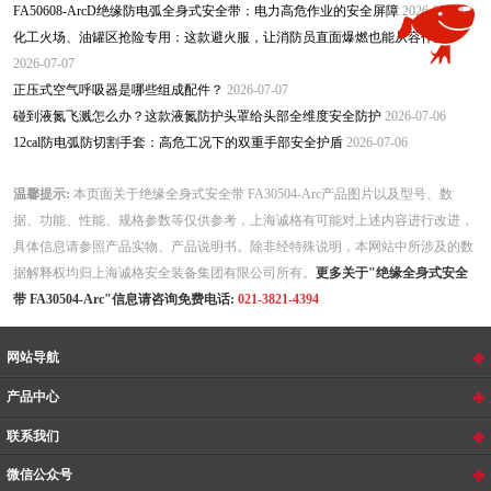
FA50608-ArcD绝缘防电弧全身式安全带：电力高危作业的安全屏障
2026-07-14
化工火场、油罐区抢险专用：这款避火服，让消防员直面爆燃也能从容作业
2026-07-07
正压式空气呼吸器是哪些组成配件？
2026-07-07
碰到液氮飞溅怎么办？这款液氮防护头罩给头部全维度安全防护
2026-07-06
12cal防电弧防切割手套：高危工况下的双重手部安全护盾
2026-07-06
温馨提示:
本页面关于绝缘全身式安全带 FA30504-Arc产品图片以及型号、数
据、功能、性能、规格参数等仅供参考，上海诚格有可能对上述内容进行改进，
具体信息请参照产品实物、产品说明书。除非经特殊说明，本网站中所涉及的数
据解释权均归上海诚格安全装备集团有限公司所有。
更多关于"绝缘全身式安全
带 FA30504-Arc"信息请咨询免费电话:
021-3821-4394
网站导航
产品中心
联系我们
微信公众号