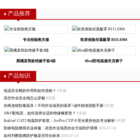
产品推荐
专业抢险救灾服
软质保险丝遮蔽罩 B111.0304
黑橘直筒款绝缘手套4级
40cal防电弧服夹克裤子
产品知识
低温安全帽的作用和如何选购？
8天前
高空作业安全绳怎么穿戴
8天前
别再选错防毒面具！不同作业场景的面罩+滤件精准搭配手册
8天前
10kV配电室，如何选择合适的绝缘橡胶垫？
9天前
8cal/cm² CAT2 电弧防护套装：ArcPro-CT/P-8 荧光黄拼色款专业解析
9天前
防静电阻燃雨衣连体服：高危作业场景的全天候防护屏障
2026-07-14
如何判断阻燃防护服是否符合标准
2026-07-14