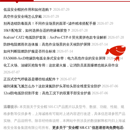
低温安全帽的作用和如何选购？
2026-07-29
高空作业安全绳怎么穿戴
2026-07-29
别再选错防毒面具！不同作业场景的面罩+滤件精准搭配手册
2026-07-29
10kV配电室，如何选择合适的绝缘橡胶垫？
2026-07-28
8cal/cm² CAT2 电弧防护套装：ArcPro-CT/P-8 荧光黄拼色款专业解析
2026-07-28
防静电阻燃雨衣连体服：高危作业场景的全天候防护屏障
2026-07-14
如何判断阻燃防护服是否符合标准
2026-07-14
FA50608-ArcD绝缘防电弧全身式安全带：电力高危作业的安全屏障
2026-07-14
化工火场、油罐区抢险专用：这款避火服，让消防员直面爆燃也能从容作业
2026-07-07
正压式空气呼吸器是哪些组成配件？
2026-07-07
碰到液氮飞溅怎么办？这款液氮防护头罩给头部全维度安全防护
2026-07-06
12cal防电弧防切割手套：高危工况下的双重手部安全护盾
2026-07-06
温馨提示:
本页面关于安全帽 SH-C1产品图片以及型号、数据、功能、性能、规
格参数等仅供参考，上海诚格有可能对上述内容进行改进，具体信息请参照产品
实物、产品说明书。除非经特殊说明，本网站中所涉及的数据解释权均归上海诚
格安全装备集团有限公司所有。
更多关于"安全帽 SH-C1"信息请咨询免费电话: