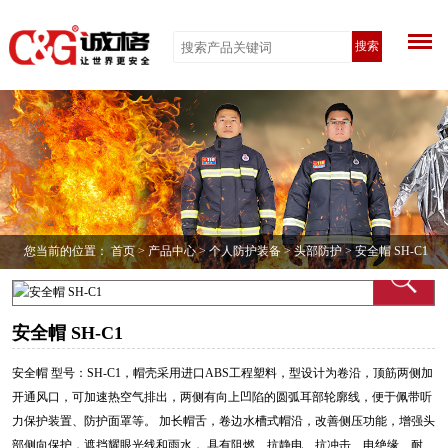
搜索
您当前的位置：
首页
>
产品中心
>
个人防护装备
>
头部防护
> 安全帽 SH-C1
安全帽 SH-C1
安全帽 型号：SH-C1，帽壳采用进口ABS工程塑料，型设计为卷沿，顶筋两侧加
开通风口，可加速热空气排出，两侧有向上凹陷的圆弧耳部轮廓线，便于佩带听
力保护装置、防护面罩等。 加长帽舌，卷边水槽式帽沿，改善侧压功能，增强头
部侧向保护，遮挡耀眼光线和雨水， 具有阻燃、抗静电、抗冲击、电绝缘、耐