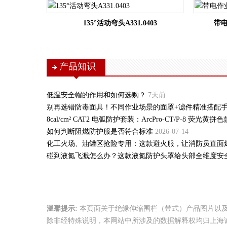
135°活动弯头A331.0403
带电
产品知识
低温安全帽的作用和如何选购？
7天前
别再选错防毒面具！不同作业场景的面罩+滤件精准搭配
8cal/cm² CAT2 电弧防护套装：ArcPro-CT/P-8 荧光黄
如何判断阻燃防护服是否符合标准
2026-07-14
化工火场、油罐区抢险专用：这款避火服，让消防员直面
碰到液氮飞溅怎么办？这款液氮防护头罩给头部全维度安
温馨提示:
本页面关于绝缘伸缩围栏（带式）产品图片以
除非经特殊说明，本网站中所涉及的数据解释权均归上海