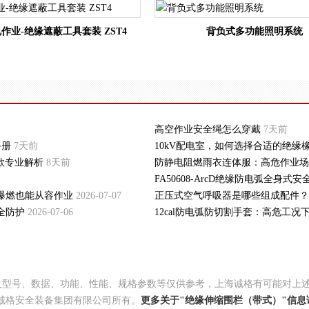
作业-绝缘遮蔽工具套装 ZST4
背负式多功能照明系统
高空作业安全绳怎么穿戴
7天前
手册
7天前
10kV配电室，如何选择合适的绝缘
拼色款专业解析
8天前
防静电阻燃雨衣连体服：高危作业场
FA50608-ArcD绝缘防电弧全身
爆燃也能从容作业
2026-07-07
正压式空气呼吸器是哪些组成配件？
全防护
2026-07-06
12cal防电弧防切割手套：高危工
及型号、数据、功能、性能、规格参数等仅供参考，上海诚格有可能对上
诚格安全装备集团有限公司所有。
更多关于"绝缘伸缩围栏（带式）"信息