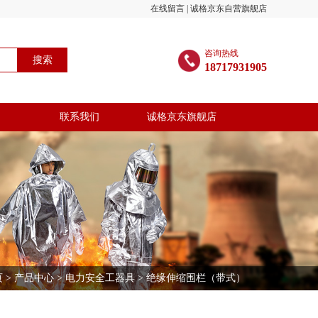
在线留言
|
诚格京东自营旗舰店
咨询热线
搜索
18717931905
联系我们
诚格京东旗舰店
页
>
产品中心
>
电力安全工器具
> 绝缘伸缩围栏（带式）