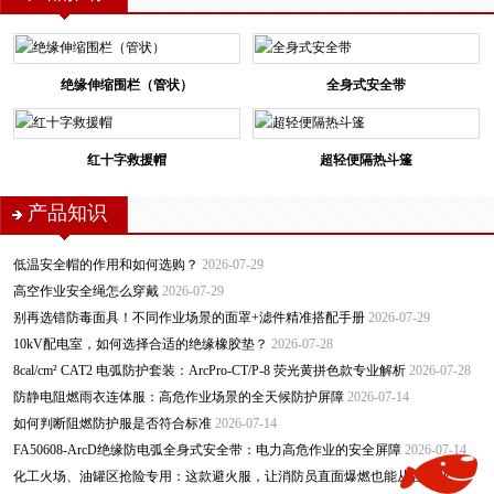
绝缘伸缩围栏（管状）
全身式安全带
红十字救援帽
超轻便隔热斗篷
产品知识
低温安全帽的作用和如何选购？
2026-07-29
高空作业安全绳怎么穿戴
2026-07-29
别再选错防毒面具！不同作业场景的面罩+滤件精准搭配手册
2026-07-29
10kV配电室，如何选择合适的绝缘橡胶垫？
2026-07-28
8cal/cm² CAT2 电弧防护套装：ArcPro-CT/P-8 荧光黄拼色款专业解析
2026-07-28
防静电阻燃雨衣连体服：高危作业场景的全天候防护屏障
2026-07-14
如何判断阻燃防护服是否符合标准
2026-07-14
FA50608-ArcD绝缘防电弧全身式安全带：电力高危作业的安全屏障
2026-07-14
化工火场、油罐区抢险专用：这款避火服，让消防员直面爆燃也能从容作业