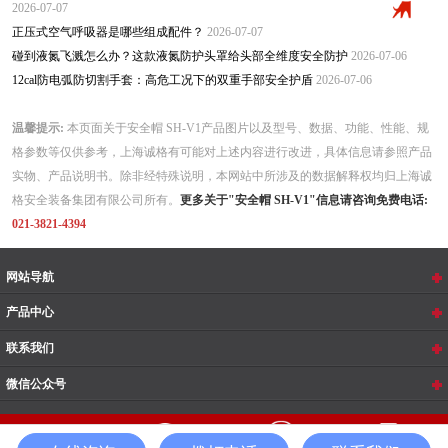
2026-07-07
正压式空气呼吸器是哪些组成配件？
2026-07-07
碰到液氮飞溅怎么办？这款液氮防护头罩给头部全维度安全防护
2026-07-06
12cal防电弧防切割手套：高危工况下的双重手部安全护盾
2026-07-06
温馨提示:
本页面关于安全帽 SH-V1产品图片以及型号、数据、功能、性能、规
格参数等仅供参考，上海诚格有可能对上述内容进行改进，具体信息请参照产品
实物、产品说明书。除非经特殊说明，本网站中所涉及的数据解释权均归上海诚
格安全装备集团有限公司所有。
更多关于"安全帽 SH-V1"信息请咨询免费电话:
021-3821-4394
网站导航
产品中心
联系我们
微信公众号