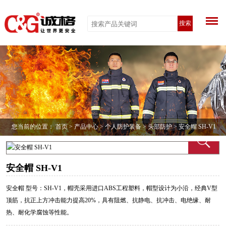
搜索
您当前的位置：
首页
>
产品中心
>
个人防护装备
>
头部防护
> 安全帽 SH-V1
安全帽 SH-V1
安全帽 型号：SH-V1，帽壳采用进口ABS工程塑料，帽型设计为小沿，经典V型
顶筋，抗正上方冲击能力提高20%，具有阻燃、抗静电、抗冲击、电绝缘、耐
热、耐化学腐蚀等性能。