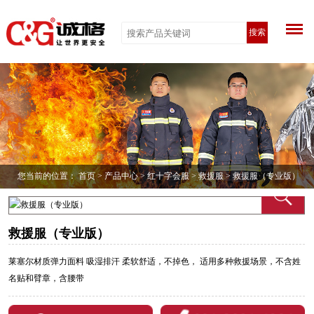
搜索
您当前的位置：
首页
>
产品中心
>
红十字会服
>
救援服
> 救援服（专业版）
救援服（专业版）
莱塞尔材质弹力面料 吸湿排汗 柔软舒适，不掉色， 适用多种救援场景，不含姓
名贴和臂章，含腰带