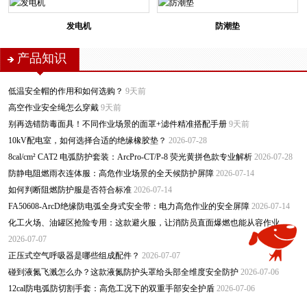
发电机
防潮垫
产品知识
低温安全帽的作用和如何选购？
9天前
高空作业安全绳怎么穿戴
9天前
别再选错防毒面具！不同作业场景的面罩+滤件精准搭配手册
9天前
10kV配电室，如何选择合适的绝缘橡胶垫？
2026-07-28
8cal/cm² CAT2 电弧防护套装：ArcPro-CT/P-8 荧光黄拼色款专业解析
2026-07-28
防静电阻燃雨衣连体服：高危作业场景的全天候防护屏障
2026-07-14
如何判断阻燃防护服是否符合标准
2026-07-14
FA50608-ArcD绝缘防电弧全身式安全带：电力高危作业的安全屏障
2026-07-14
化工火场、油罐区抢险专用：这款避火服，让消防员直面爆燃也能从容作业
2026-07-07
正压式空气呼吸器是哪些组成配件？
2026-07-07
碰到液氮飞溅怎么办？这款液氮防护头罩给头部全维度安全防护
2026-07-06
12cal防电弧防切割手套：高危工况下的双重手部安全护盾
2026-07-06