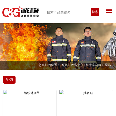
搜索
您当前的位置：
首页
>
产品中心
>
红十字会服
> 配饰
配饰