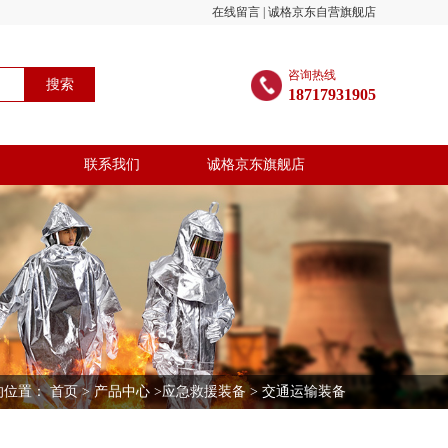
在线留言
|
诚格京东自营旗舰店
咨询热线
搜索
18717931905
联系我们
诚格京东旗舰店
的位置：
首页
>
产品中心
>
应急救援装备
> 交通运输装备