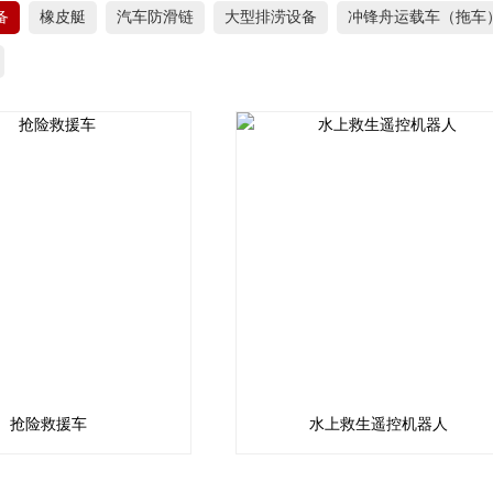
备
橡皮艇
汽车防滑链
大型排涝设备
冲锋舟运载车（拖车
抢险救援车
水上救生遥控机器人