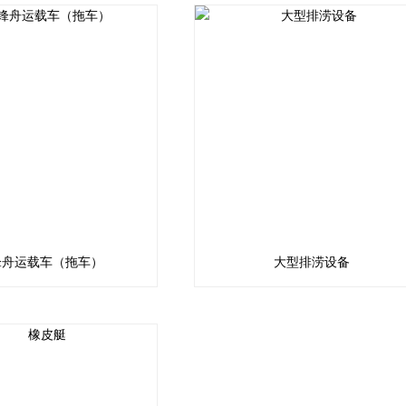
锋舟运载车（拖车）
大型排涝设备