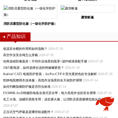
露营帐篷
消防员重型防化服（一级化学防护服）
产品知识
低温安全帽的作用和如何选购？
2026-07-29
高空作业安全绳怎么穿戴
2026-07-29
别再选错防毒面具！不同作业场景的面罩+滤件精准搭配手册
2026-07-29
10kV配电室，如何选择合适的绝缘橡胶垫？
2026-07-28
8cal/cm² CAT2 电弧防护套装：ArcPro-CT/P-8 荧光黄拼色款专业解析
2026-07-28
防静电阻燃雨衣连体服：高危作业场景的全天候防护屏障
2026-07-14
如何判断阻燃防护服是否符合标准
2026-07-14
FA50608-ArcD绝缘防电弧全身式安全带：电力高危作业的安全屏障
2026-07-14
化工火场、油罐区抢险专用：这款避火服，让消防员直面爆燃也能从容作业
2026-07-07
正压式空气呼吸器是哪些组成配件？
2026-07-07