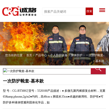
搜索
您当前的位置：
首页
>
产品中心
>
个人防护装备
>
身体防护
> 一次防护靴套-
基本款
一次防护靴套-基本款
型 号：CG-BT500订货号：5520100产品描述：● 多微孔聚丙烯膜复合材料，克重
65&amp;plusmn;2g/m2●均码，高48cm x 脚底长35cm●卓越的耐用性、防护性●可
防护多种液体喷溅和固体化学品，如