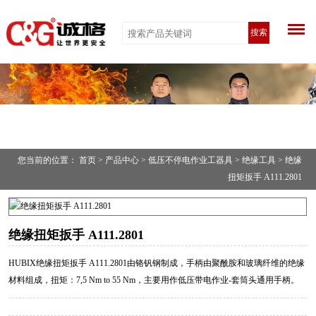
搜索
您当前的位置：
首页
>
产品中心
>
低压不停电作业工器具
>
绝缘工具
> 绝缘
扭矩扳手 A111.2801
绝缘扭矩扳手 A111.2801
HUBIX绝缘扭矩扳手 A111.2801由铬钒钢制成，手柄由聚酰胺和玻璃纤维的绝缘
材料组成，扭矩：7,5 Nm to 55 Nm，主要用作低压带电作业-套筒头通用手柄。