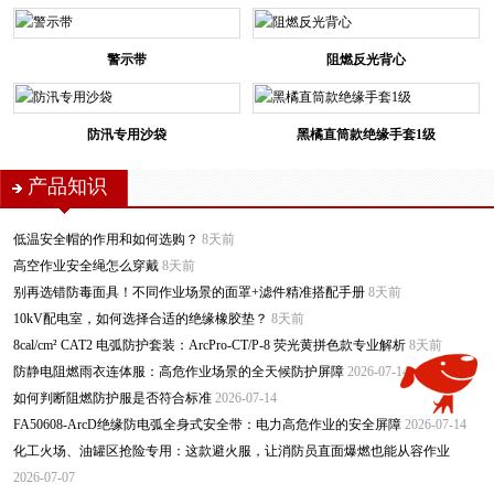
警示带
阻燃反光背心
防汛专用沙袋
黑橘直筒款绝缘手套1级
产品知识
低温安全帽的作用和如何选购？
8天前
高空作业安全绳怎么穿戴
8天前
别再选错防毒面具！不同作业场景的面罩+滤件精准搭配手册
8天前
10kV配电室，如何选择合适的绝缘橡胶垫？
8天前
8cal/cm² CAT2 电弧防护套装：ArcPro-CT/P-8 荧光黄拼色款专业解析
8天前
防静电阻燃雨衣连体服：高危作业场景的全天候防护屏障
2026-07-14
如何判断阻燃防护服是否符合标准
2026-07-14
FA50608-ArcD绝缘防电弧全身式安全带：电力高危作业的安全屏障
2026-07-14
化工火场、油罐区抢险专用：这款避火服，让消防员直面爆燃也能从容作业
2026-07-07