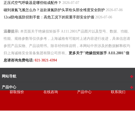
正压式空气呼吸器是哪些组成配件？
2026-07-07
碰到液氮飞溅怎么办？这款液氮防护头罩给头部全维度安全防护
2026-07-06
12cal防电弧防切割手套：高危工况下的双重手部安全护盾
2026-07-06
温馨提示:
本页面关于绝缘扭矩扳手 A111.2801产品图片以及型号、数据、功能、
性能、规格参数等仅供参考，上海诚格有可能对上述内容进行改进，具体信息请
参照产品实物、产品说明书。除非经特殊说明，本网站中所涉及的数据解释权均
归上海诚格安全装备集团有限公司所有。
更多关于"绝缘扭矩扳手 A111.2801"信
息请咨询免费电话:
021-3821-4394
网站导航
产品中心
获取报价
在线咨询
产品中心
联系我们
联系我们
微信公众号