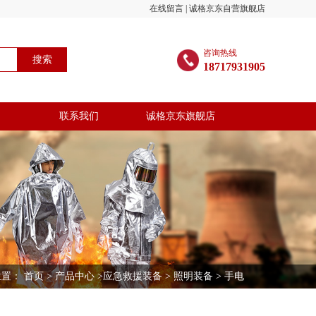
在线留言
|
诚格京东自营旗舰店
咨询热线
搜索
18717931905
联系我们
诚格京东旗舰店
位置：
首页
>
产品中心
>
应急救援装备
>
照明装备
> 手电