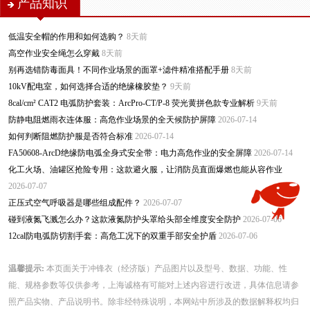
产品知识
低温安全帽的作用和如何选购？
8天前
高空作业安全绳怎么穿戴
8天前
别再选错防毒面具！不同作业场景的面罩+滤件精准搭配手册
8天前
10kV配电室，如何选择合适的绝缘橡胶垫？
9天前
8cal/cm² CAT2 电弧防护套装：ArcPro-CT/P-8 荧光黄拼色款专业解析
9天前
防静电阻燃雨衣连体服：高危作业场景的全天候防护屏障
2026-07-14
如何判断阻燃防护服是否符合标准
2026-07-14
FA50608-ArcD绝缘防电弧全身式安全带：电力高危作业的安全屏障
2026-07-14
化工火场、油罐区抢险专用：这款避火服，让消防员直面爆燃也能从容作业
2026-07-07
正压式空气呼吸器是哪些组成配件？
2026-07-07
碰到液氮飞溅怎么办？这款液氮防护头罩给头部全维度安全防护
2026-07-06
12cal防电弧防切割手套：高危工况下的双重手部安全护盾
2026-07-06
温馨提示:
本页面关于冲锋衣（经济版）产品图片以及型号、数据、功能、性
能、规格参数等仅供参考，上海诚格有可能对上述内容进行改进，具体信息请参
照产品实物、产品说明书。除非经特殊说明，本网站中所涉及的数据解释权均归