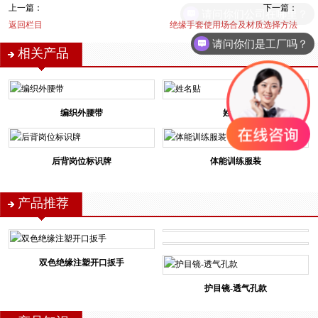
上一篇：
下一篇：
请问你们公司在哪里？
返回栏目
绝缘手套使用场合及材质选择方法
请问你们是工厂吗？
相关产品
编织外腰带
姓名贴
后背岗位标识牌
体能训练服装
产品推荐
双色绝缘注塑开口扳手
护目镜-透气孔款