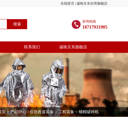
在线留言
|
诚格京东自营旗舰店
咨询热线
搜索
18717931905
联系我们
诚格京东旗舰店
首页
>
产品中心
>
应急救援装备
>
工程装备
> 螺帽破碎机