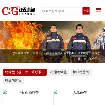
搜索
您当前的位置：
首页
>
产品中心
>
电力安全工器具
>
辅助绝缘
> 绝缘垫
（毯，管、遮蔽罩）
绝缘垫（毯，管、遮蔽罩）
树脂绝缘毯
橡胶绝缘管
绝缘防护管