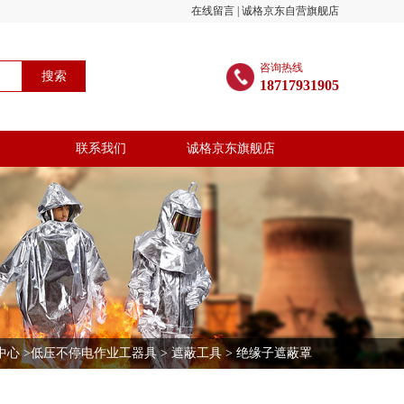
在线留言
|
诚格京东自营旗舰店
咨询热线
搜索
18717931905
联系我们
诚格京东旗舰店
中心
>
低压不停电作业工器具
>
遮蔽工具
> 绝缘子遮蔽罩