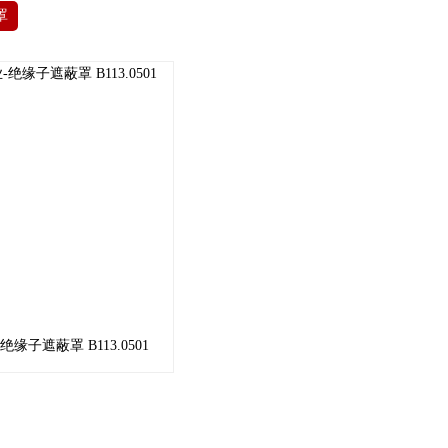
罩
缘子遮蔽罩 B113.0501