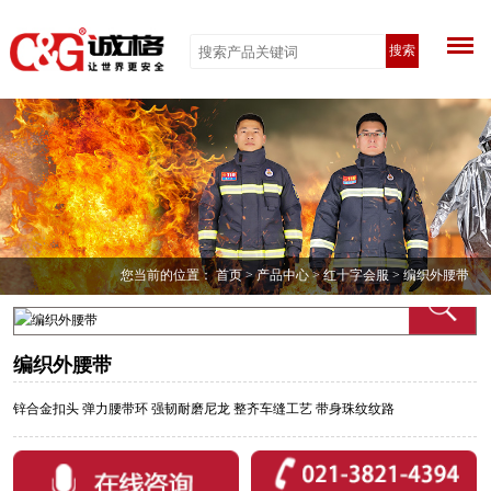
搜索
您当前的位置：
首页
>
产品中心
>
红十字会服
> 编织外腰带
编织外腰带
锌合金扣头 弹力腰带环 强韧耐磨尼龙 整齐车缝工艺 带身珠纹纹路