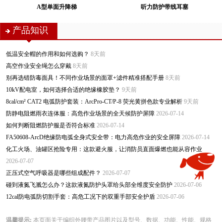
A型单面升降梯
听力防护带线耳塞
产品知识
低温安全帽的作用和如何选购？
8天前
高空作业安全绳怎么穿戴
8天前
别再选错防毒面具！不同作业场景的面罩+滤件精准搭配手册
8天前
10kV配电室，如何选择合适的绝缘橡胶垫？
9天前
8cal/cm² CAT2 电弧防护套装：ArcPro-CT/P-8 荧光黄拼色款专业解析
9天前
防静电阻燃雨衣连体服：高危作业场景的全天候防护屏障
2026-07-14
如何判断阻燃防护服是否符合标准
2026-07-14
FA50608-ArcD绝缘防电弧全身式安全带：电力高危作业的安全屏障
2026-07-14
化工火场、油罐区抢险专用：这款避火服，让消防员直面爆燃也能从容作业
2026-07-07
正压式空气呼吸器是哪些组成配件？
2026-07-07
碰到液氮飞溅怎么办？这款液氮防护头罩给头部全维度安全防护
2026-07-06
12cal防电弧防切割手套：高危工况下的双重手部安全护盾
2026-07-06
温馨提示:
本页面关于编织外腰带产品图片以及型号、数据、功能、性能、规格