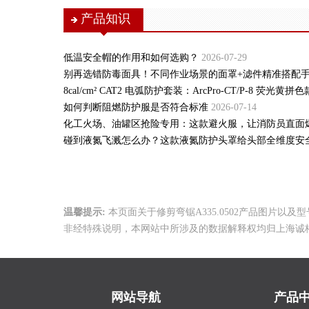
产品知识
低温安全帽的作用和如何选购？
2026-07-29
别再选错防毒面具！不同作业场景的面罩+滤件精准搭配
8cal/cm² CAT2 电弧防护套装：ArcPro-CT/P-8 荧光黄
如何判断阻燃防护服是否符合标准
2026-07-14
化工火场、油罐区抢险专用：这款避火服，让消防员直面
碰到液氮飞溅怎么办？这款液氮防护头罩给头部全维度安
温馨提示:
本页面关于修剪弯锯A335.0502产品图片
非经特殊说明，本网站中所涉及的数据解释权均归上海诚
网站导航
产品