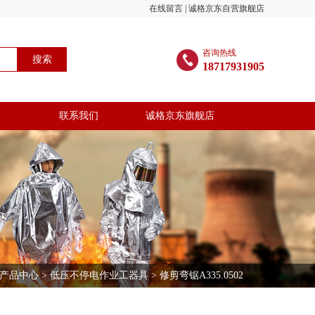
在线留言
|
诚格京东自营旗舰店
咨询热线
搜索
18717931905
联系我们
诚格京东旗舰店
产品中心
>
低压不停电作业工器具
> 修剪弯锯A335.0502