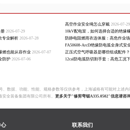
高空作业安全绳怎么穿戴
2026-07-29
手册
2026-07-29
10kV配电室，如何选择合适的绝缘
拼色款专业解析
2026-07-28
防静电阻燃雨衣连体服：高危作业场
FA50608-ArcD绝缘防电弧全身
爆燃也能从容作业
2026-07-07
正压式空气呼吸器是哪些组成配件？
全防护
2026-07-06
12cal防电弧防切割手套：高危工
以及型号、数据、功能、性能、规格参数等仅供参考，上海诚格有可能对上
格安全装备集团有限公司所有。
更多关于"修剪弯锯A335.0502"信息请
中心
联系我们