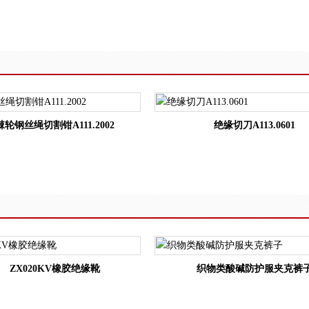
棘轮钢丝绳切割钳A111.2002
绝缘切刀A113.0601
ZX020KV橡胶绝缘靴
织物类酸碱防护服夹克裤