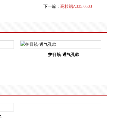
下一篇：
高枝锯A335.0503
护目镜-透气孔款
子