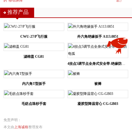
的“移动屏障”
款）
推荐产品
CWU-27/P飞行服
外六角绝缘扳手 A113.0851
滤棉盖 CG81
4挂点5调节点全身式安全带-绝缘防电弧
内六角T型扳手
被褥
毛纺点珠纱手套
凝胶型降温背心 CG-GB03
免责声明：
本文由
上海诚格
整理发布