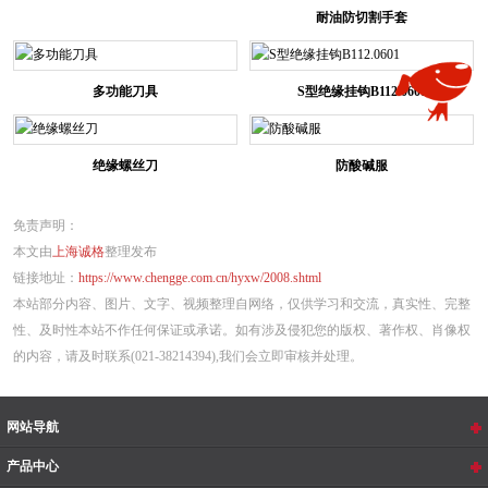
耐油防切割手套
多功能刀具
S型绝缘挂钩B112.0601
绝缘螺丝刀
防酸碱服
免责声明：
本文由
上海诚格
整理发布
链接地址：
https://www.chengge.com.cn/hyxw/2008.shtml
本站部分内容、图片、文字、视频整理自网络，仅供学习和交流，真实性、完整
性、及时性本站不作任何保证或承诺。如有涉及侵犯您的版权、著作权、肖像权
的内容，请及时联系(021-38214394),我们会立即审核并处理。
网站导航
产品中心