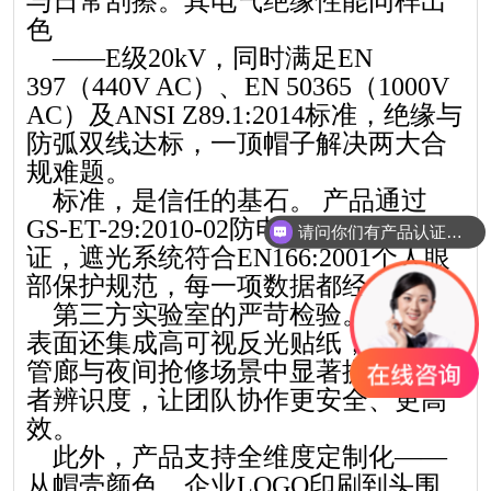
与日常刮擦。其电气绝缘性能同样出
色
——E级20kV，同时满足EN
397（440V AC）、EN 50365（1000V
AC）及ANSI Z89.1:2014标准，绝缘与
防弧双线达标，一顶帽子解决两大合
规难题。
标准，是信任的基石。 产品通过
GS-ET-29:2010-02防电弧等级Class 2认
请问你们有产品认证吗？
证，遮光系统符合EN166:2001个人眼
部保护规范，每一项数据都经得起
第三方实验室的严苛检验。安全帽
表面还集成高可视反光贴纸，在昏暗
管廊与夜间抢修场景中显著提升佩戴
者辨识度，让团队协作更安全、更高
效。
此外，产品支持全维度定制化——
从帽壳颜色、企业LOGO印刷到头围