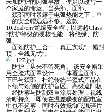
未加防护的闪弧事故，便足以改写一
个家庭的命运。当头部、面部、
颈部同时暴露于电弧热能之下，单
一的安全帽远远不够。这款
10.2cal/cm²绝缘安全帽，以远超Class
2防护等级的硬核性能，将绝缘、防
弧、
面颈防护三合一，真正实现"一帽封
顶，全线无忧"。
防护，从来不留死角。 该安全帽采
用全脸式面罩设计，一体覆盖面部、
下巴与颈部，杜绝传统半盔式产品在
下颌与颈侧的防护盲区。高级遮阳板
经防雾与防刮双重涂层处理，视线
清晰持久，即便在温差骤变的配电室
中也不起雾，同时有效抵御飞溅碎片