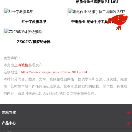
硬质保险丝遮蔽罩 B111.0311
红十字救援马甲
带电作业-绝缘手持工具套装 ZST2
ZX020KV橡胶绝缘靴
免责声明：
本文由
上海诚格
整理发布
链接地址：
https://www.chengge.com.cn/hyxw/2011.shtml
本站部分内容、图片、文字、视频整理自网络，仅供学习和交流，真实性、完整
性、及时性本站不作任何保证或承诺。如有涉及侵犯您的版权、著作权、肖像权
的内容，请及时联系(021-38214394),我们会立即审核并处理。
网站导航
产品中心