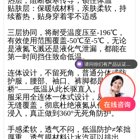
热层，阻断极寒传导，锁住体温
贴肤层：保暖绒材料，亲肤柔软，持
续蓄热，贴身穿着零不适感
三层协同，将耐受温度压至-196℃，
有效使用范围覆盖-50℃至-5℃，无论
是液氮飞溅还是液化气泄漏，都能在
第一时间挡住致命低温。
请问你们有产品认证吗？
连体设计，不留死角，普通分体式防
护服，腰部、袖口、裤脚都是"冷
桥"——低温从此长驱直入。这款防护
服采用全连体一体式设计，从头到脚
无缝覆盖，彻底杜绝液氮从任何缝隙
浸入，真正做到360°无死角防护。
手感柔软，透气不闷，低温防护≠笨拙
厚重。透气膜材料让水汽可以排出，