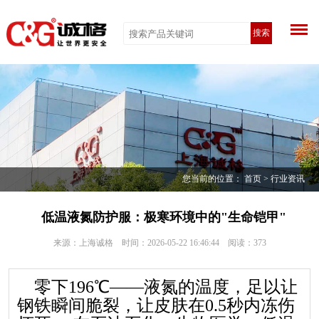
搜索
您当前的位置：
首页
>
行业资讯
低温液氮防护服：极寒环境中的"生命铠甲"
来源：上海诚格 时间：2026-05-22 16:46:44 阅读：
373
零下196℃——液氮的温度，足以让
钢铁瞬间脆裂，让皮肤在0.5秒内冻伤