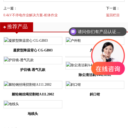
上一篇：
下一篇：
0.4kV不停电作业解决方案-柜体作业
返回栏目
推荐产品
请问你们有产品认证吗？
凝胶型降温背心 CG-GB03
户外鞋
护目镜-透气孔款
除尘清洁刷A442.0102
棘轮钢丝绳切割钳A111.2002
斜口钳
地线头