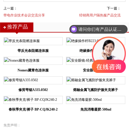
上一篇：
下一篇：
带电作业技术会议交流分享
经销商用户隔热服产品交流
推荐产品
请问你们有产品认证吗？
带反光条阻燃连体服
绝缘操作杆B223.0201
Nomex藏青色连体服
安全眼镜-经典款
修剪弯锯A335.0502
熔融金属飞溅防护服夹克裤子
春秋季夹克/裤子 BP-CQJK240-2
免洗消毒凝胶-500ml
免责声明：