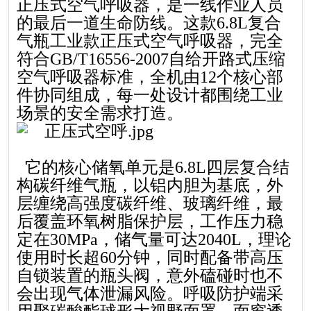
正压式空气呼吸器，是一线作业人员
的最后一道生命防线。这款6.8L复合
气瓶
工业款正压式空气呼吸器，完全
符合GB/T16556-2007自给开路式压缩
空气呼吸器标准，全机由12个核心部
件协同组成，每一处设计都围绕工业
场景的
安全需求打造。
它的核心储氧单元是6.8L四层复合结
构碳纤维气瓶，以铝内胆为基底，外
层缠绕高强度碳纤维、玻璃纤维，最
后覆盖环氧树脂保护层，工作压力稳
定在30MPa，储气量可达2040L，理论
使用时长超60分钟，同时配备带高压
自锁装置的瓶头阀，意外磕碰时也不
会出现气体泄漏风险。呼吸防护端采