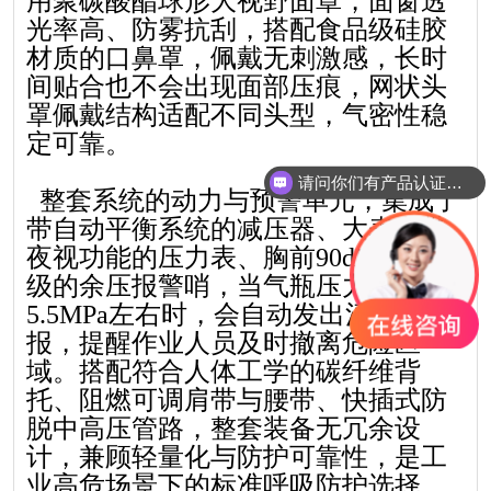
用聚碳酸酯球形大视野面罩，面窗透
光率高、防雾抗刮，搭配食品级硅胶
材质的口鼻罩，佩戴无刺激感，长时
间贴合也不会出现面部压痕
，网状头
罩佩戴结构适配不同头型，气密性稳
定可靠。
请问你们有产品认证吗？
整套系统的动力与预警单元，集成了
请问你们公司在哪里？
带自动平衡系统的减压器、大表盘带
夜视功能的压力表、胸前90dB以上声
级的余压报警哨，当气瓶压力降至
5.5MPa
左右时，会自动发出清晰警
报，提醒作业人员及时撤离危险区
域。搭配符合人体工学的碳纤维背
托、阻燃可调肩带与腰带、快插式防
脱中高压管路，
整套装备无冗余设
计，兼顾轻量化与防护可靠性，是工
业高危场景下的标准呼吸防护选择。