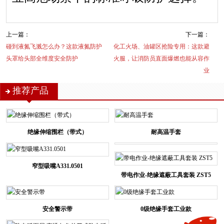
上一篇：
下一篇：
碰到液氮飞溅怎么办？这款液氮防护
化工火场、油罐区抢险专用：这款避
头罩给头部全维度安全防护
火服，让消防员直面爆燃也能从容作
业
推荐产品
绝缘伸缩围栏（带式）
耐高温手套
窄型吸嘴A331.0501
带电作业-绝缘遮蔽工具套装 ZST5
安全警示带
0级绝缘手套工业款