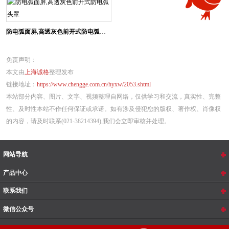
防电弧面屏,高透灰色前开式防电弧头罩
免责声明：
本文由
上海诚格
整理发布
链接地址：
https://www.chengge.com.cn/hyxw/2053.shtml
本站部分内容、图片、文字、视频整理自网络，仅供学习和交流，真实性、完整
性、及时性本站不作任何保证或承诺。如有涉及侵犯您的版权、著作权、肖像权
的内容，请及时联系(021-38214394),我们会立即审核并处理。
网站导航
产品中心
联系我们
微信公众号