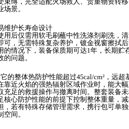
受束缚，完全适配火场救人、贵重物资转移
业场景。
‌易维护长寿命设计‌
使用后仅需用软毛刷蘸中性洗涤剂刷洗，清
即可，无需特殊复杂养护，镀金视窗擦拭后
用的
情况下，装备保质期可达1年，长期贮
效的问题。
它的整体热防护性能超过45cal/cm²，
在靠近火焰的强热辐射区域作业时，能大幅
取
充足的救援操作与撤离时间。整套装备未标
足核心防护性能的前提下控制整体重量，减
担，
若有特殊存储管理需求，携行包可单独
制空间。