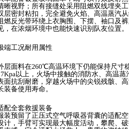
清晰视野；所有接缝处采用阻燃双线埋夹工
双层
密封粘扣，完全避免火焰、高温蒸汽从
阻燃反光带环绕上衣胸围、下摆、袖口及裤
见，在浓
烟环境中也能快速识别队友位置。
‌极端工况耐用属性‌
外层面料在260℃高温环境下仍能保持尺寸
17Kpa以上，火场中接触的消防水、高温
表面抗刮耐磨，穿越火场中的尖锐残骸、高
长装备使用寿命。
‌适配全套救援装备‌
服装预留了正压式空气呼吸器背囊的适配空
设计，手臂可实现最大幅度活动，攀爬、破