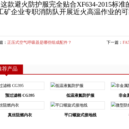
这款避火防护服完全贴合XF634-2015
工矿企业专职消防队开展近火高温作业的
篇：
正压式空气呼吸器是哪些组成配件？
下一篇：
F
推荐产品
预过滤棉 CG395
低温液氮防护服
非金
真丝阻燃内衣
平口螺旋式接地线