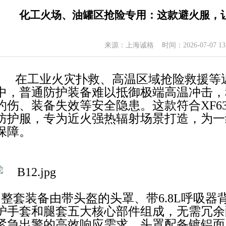
化工火场、油罐区抢险专用：这款避火服，
来源：上海诚格 时间：2026-07-07 13
在工业火灾扑救、高温区域抢险救援等
中，普通防护装备难以抵御极端高温冲击，
灼伤、
装备失效等安全隐患。这款符合XF63
防护服，专为近火强热辐射场景打造，为一
保障。
整套装备由带头盔的头罩、带6.8L呼吸器
护手套和腿套五大核心部件组成，无需冗余
紧急
出警的高效响应需求。头罩配备镀铝面