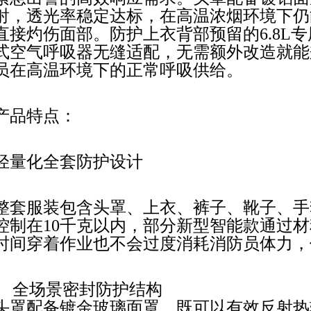
射，透光率稳定达标，在高温浓烟环境下仍
直接灼伤
面部。防护上衣背部预留的6.8L
式空气呼吸器无缝适配，无需额外改造就能
员在高温环境
下的正常呼吸供给。
产品特点：
‌轻量化全套防护设计‌
整套服装包含头罩、上衣、裤子、靴子、手
控制在10千克以内，部分新型智能款通过材料
时间
穿着作业也不会过度消耗消防员体力，
全场景密封防护结构‌
头罩配备镀金玻璃面罩，既可以有效反射热