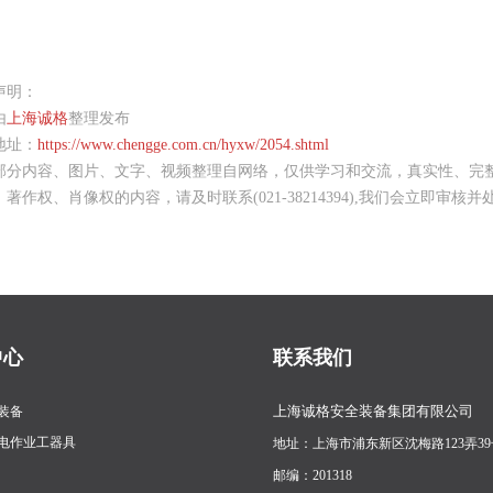
声明：
由
上海诚格
整理发布
地址：
https://www.chengge.com.cn/hyxw/2054.shtml
部分内容、图片、文字、视频整理自网络，仅供学习和交流，真实性、完
著作权、肖像权的内容，请及时联系(021-38214394),我们会立即审核并
中心
联系我们
上海诚格安全装备集团有限公司
装备
电作业工器具
地址：上海市浦东新区沈梅路123弄39
邮编：201318