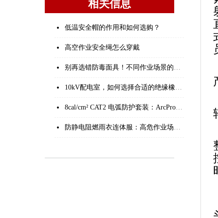
相关信息
低温安全帽的作用和如何选购？
高空作业安全绳怎么穿戴
别再选错防毒面具！不同作业场景的面罩+滤件精准搭配手册
10kV配电室，如何选择合适的绝缘橡胶垫？
8cal/cm² CAT2 电弧防护套装：ArcPro-CT/P-8 荧光黄拼色款专业解析
防静电阻燃雨衣连体服：高危作业场景的全天候防护屏障